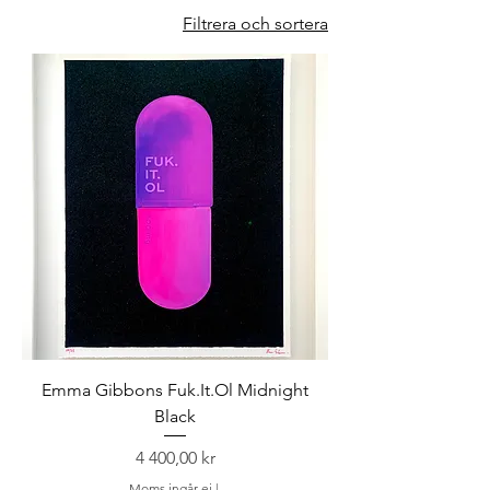
Filtrera och sortera
Emma Gibbons Fuk.It.Ol Midnight
Black
Pris
4 400,00 kr
Moms ingår ej
|