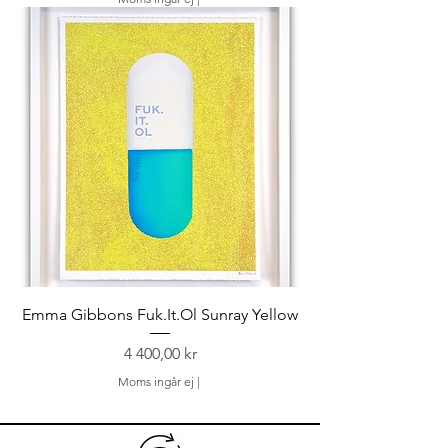
Emma Gibbons Fuk.It.Ol Sunray Yellow
Pris
4 400,00 kr
Moms ingår ej
|