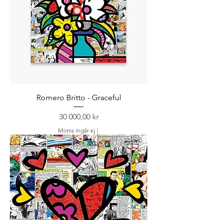
Romero Britto - Graceful
Pris
30 000,00 kr
Moms ingår ej
|