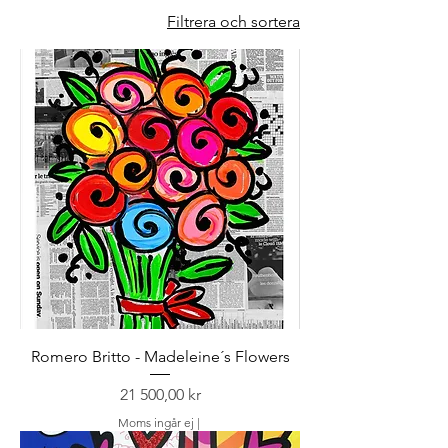
Filtrera och sortera
Romero Britto - Madeleine´s Flowers
Pris
21 500,00 kr
Moms ingår ej
|