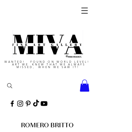
WANTED! FOUND ON WORLD LEVEL!
ART WE KNEW THAT WE ALWAYS
MISSED, WHEN WE SAW IT!
ROMERO BRITTO